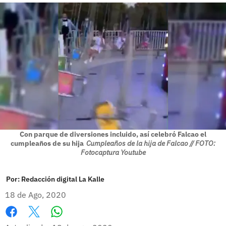
Con parque de diversiones incluido, así celebró Falcao el
cumpleaños de su hija
Cumpleaños de la hija de Falcao // FOTO:
Fotocaptura Youtube
Por:
Redacción digital La Kalle
18 de Ago, 2020
Whatsapp
Facebook
X