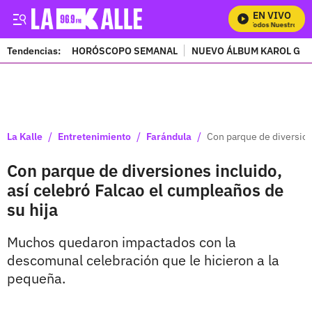
EN VIVO
Mira Todos Nuestros Pro
Tendencias:
HORÓSCOPO SEMANAL
NUEVO ÁLBUM KAROL G
PUBLICIDAD
/
/
/
La Kalle
Entretenimiento
Farándula
Con parque de diversion
Con parque de diversiones incluido,
así celebró Falcao el cumpleaños de
su hija
Muchos quedaron impactados con la
descomunal celebración que le hicieron a la
pequeña.