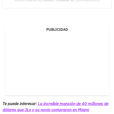
A post shared by 𝑳𝒐𝒓𝒆𝒍𝒆𝒊 | 𝑪𝒂𝒏𝒕𝒂𝒏𝒕𝒆 🎤 (@loreleitaron)
PUBLICIDAD
Te puede interesar:
La increíble mansión de 40 millones de
dólares que JLo y su novio compraron en Miami