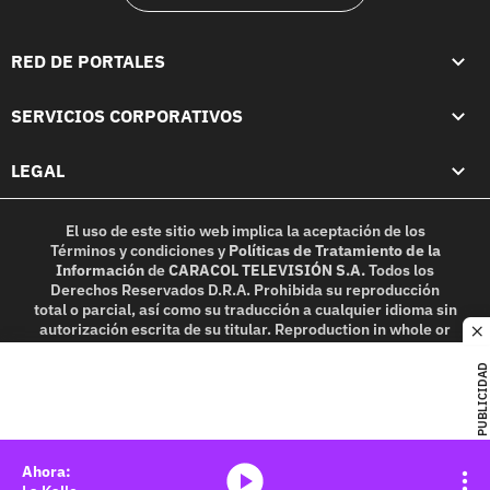
RED DE PORTALES
SERVICIOS CORPORATIVOS
LEGAL
El uso de este sitio web implica la aceptación de los
Términos y condiciones
y
Políticas de Tratamiento de la
Información
de
CARACOL TELEVISIÓN S.A.
Todos los
Derechos Reservados D.R.A. Prohibida su reproducción
total o parcial, así como su traducción a cualquier idioma sin
autorización escrita de su titular. Reproduction in whole or
c
in part, or translation without written permission is
prohibited. All rights reserved 2025.
PUBLICIDAD
MIEMBRO DE:
media-icon