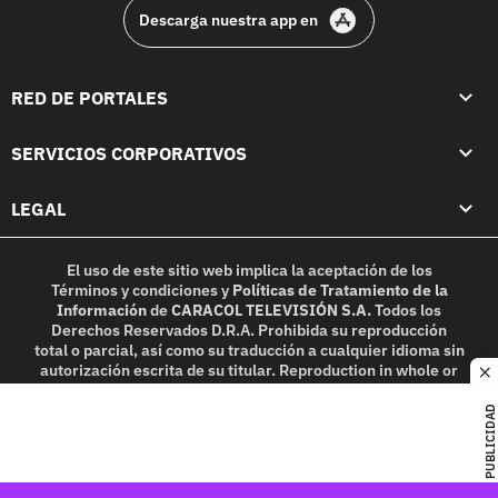
Descarga nuestra app en
RED DE PORTALES
SERVICIOS CORPORATIVOS
LEGAL
El uso de este sitio web implica la aceptación de los
Términos y condiciones
y
Políticas de Tratamiento de la
Información
de
CARACOL TELEVISIÓN S.A.
Todos los
Derechos Reservados D.R.A. Prohibida su reproducción
total o parcial, así como su traducción a cualquier idioma sin
autorización escrita de su titular. Reproduction in whole or
c
in part, or translation without written permission is
prohibited. All rights reserved 2025.
PUBLICIDAD
MIEMBRO DE: