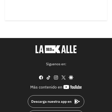
Síguenos en:
facebook
tiktok
instagram
twitter
google
youtube-
Más contenido en
footer
Descarga nuestra app en