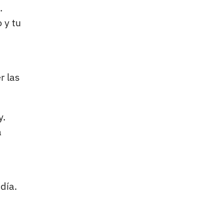
.
 y tu
r las
y.
a
día.