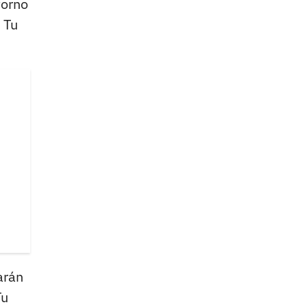
torno
 Tu
arán
Tu