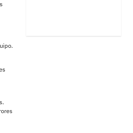
as
uipo.
 es
s.
rores