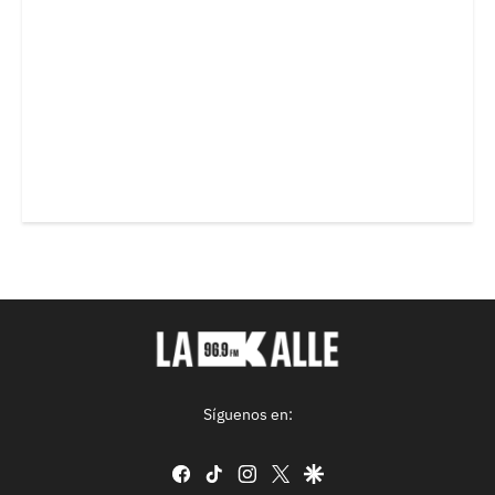
Síguenos en:
facebook
tiktok
instagram
twitter
google