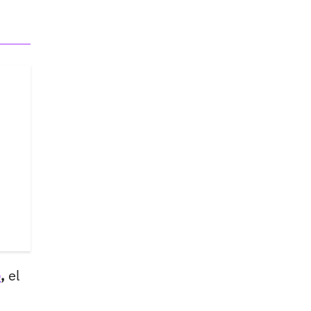
o
,
el