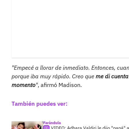
"Empecé a llorar de inmediato. Entonces, cua
porque iba muy rápido. Creo que
me di cuenta 
momento
"
, afirmó Madison.
También puedes ver:
Farándula
VIDEO: Adhara Valdiri le dijo "papá"