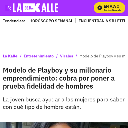
EN VIVO
Mira Todos Nuestros Pr
Tendencias:
HORÓSCOPO SEMANAL
ENCUENTRAN A SILLETER
PUBLICIDAD
/
/
/
La Kalle
Entretenimiento
Virales
Modelo de Playboy y su mil
Modelo de Playboy y su millonario
emprendimiento: cobra por poner a
prueba fidelidad de hombres
La joven busca ayudar a las mujeres para saber
con qué tipo de hombre están.