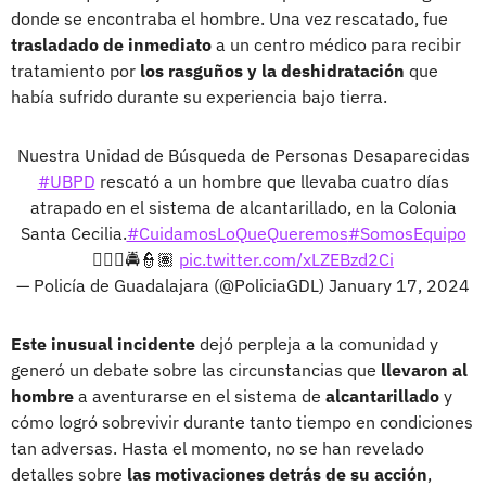
donde se encontraba el hombre. Una vez rescatado, fue
trasladado de inmediato
a un centro médico para recibir
tratamiento por
los rasguños y la deshidratación
que
había sufrido durante su experiencia bajo tierra.
Nuestra Unidad de Búsqueda de Personas Desaparecidas
#UBPD
rescató a un hombre que llevaba cuatro días
atrapado en el sistema de alcantarillado, en la Colonia
Santa Cecilia.
#CuidamosLoQueQueremos
#SomosEquipo
👮🏽‍♀🚔👮🏽
pic.twitter.com/xLZEBzd2Ci
— Policía de Guadalajara (@PoliciaGDL)
January 17, 2024
Este inusual incidente
dejó perpleja a la comunidad y
generó un debate sobre las circunstancias que
llevaron al
hombre
a aventurarse en el sistema de
alcantarillado
y
cómo logró sobrevivir durante tanto tiempo en condiciones
tan adversas. Hasta el momento, no se han revelado
detalles sobre
las motivaciones detrás de su acción
,