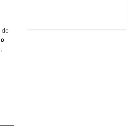
s de
to
,