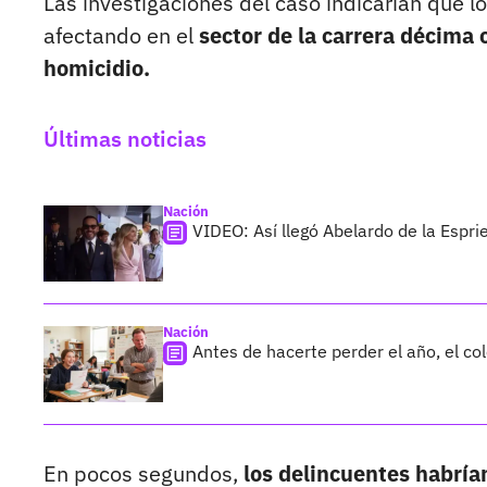
Las investigaciones del caso indicarían que l
afectando en el
sector de la carrera décima 
homicidio.
Últimas noticias
Nación
VIDEO: Así llegó Abelardo de la Esprie
Nación
Antes de hacerte perder el año, el co
En pocos segundos,
los delincuentes habrían