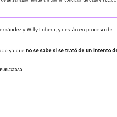
de lanzar agua helada a mujer en condición de calle en EE.UU
ernández y Willy Lobera, ya están en proceso de
nado ya que
no se sabe si se trató de un intento d
PUBLICIDAD