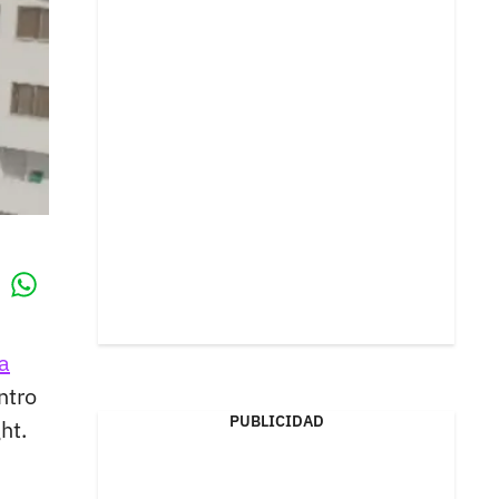
Whatsapp
k
a
ntro
PUBLICIDAD
ht.