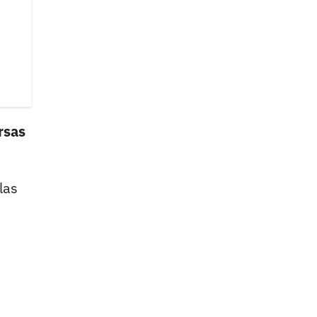
rsas
las