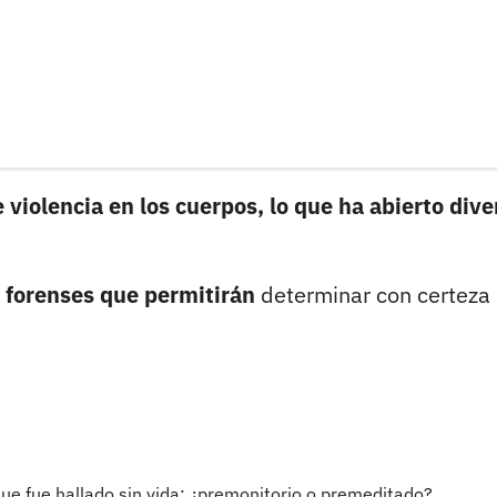
 violencia en los cuerpos, lo que ha abierto dive
s forenses que permitirán
determinar con certeza 
ue fue hallado sin vida; ¿premonitorio o premeditado?