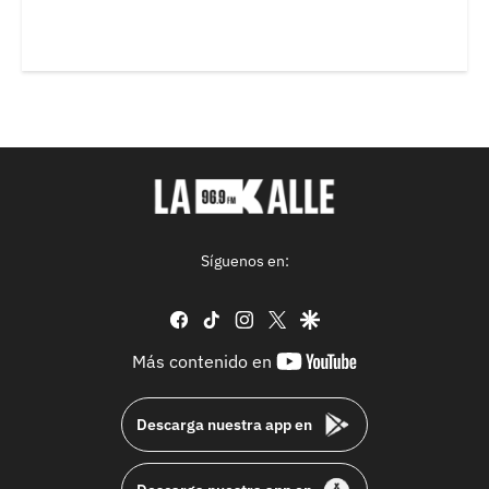
Síguenos en:
facebook
tiktok
instagram
twitter
google
youtube-
Más contenido en
footer
Descarga nuestra app en