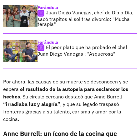
Farándula
Juan Diego Vanegas, chef de Día a Día,
sacó trapitos al sol tras divorcio: "Mucha
terapia"
Farándula
El peor plato que ha probado el chef
Juan Diego Vanegas : "Asquerosa"
Por ahora, las causas de su muerte se desconocen y se
espera
el resultado de la autopsia para esclarecer los
hechos
. Su círculo cercano destacó que Anne Burrell
“irradiaba luz y alegría”
, y que su legado traspasó
fronteras gracias a su talento, carisma y amor por la
cocina.
Anne Burrell: un ícono de la cocina que