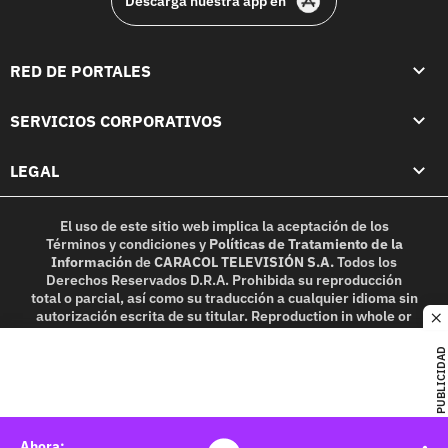
Descarga nuestra app en
RED DE PORTALES
SERVICIOS CORPORATIVOS
LEGAL
El uso de este sitio web implica la aceptación de los
Términos y condiciones
y
Políticas de Tratamiento de la
Información
de
CARACOL TELEVISIÓN S.A.
Todos los
Derechos Reservados D.R.A. Prohibida su reproducción
total o parcial, así como su traducción a cualquier idioma sin
autorización escrita de su titular. Reproduction in whole or
c
in part, or translation without written permission is
prohibited. All rights reserved 2025.
PUBLICIDAD
MIEMBRO DE: