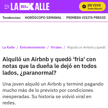
EN VIVO
Mira Todos Nuestros Pr
Tendencias:
HORÓSCOPO SEMANAL
PRIMERA VISITA PRESID
PUBLICIDAD
/
/
/
La Kalle
Entretenimiento
Virales
Alquiló un Airbnb y quedó '
Alquiló un Airbnb y quedó 'fría' con
notas que la dueña le dejó en todos
lados, ¿paranormal?
Una joven alquiló un Airbnb y terminó pagando
mucho más de lo previsto por condiciones
inesperadas. Su historia se volvió viral en
redes.