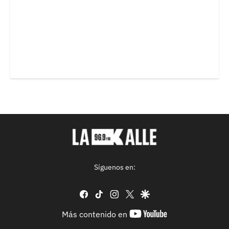
Síguenos en:
facebook
tiktok
instagram
twitter
google
youtube-
Más contenido en
footer