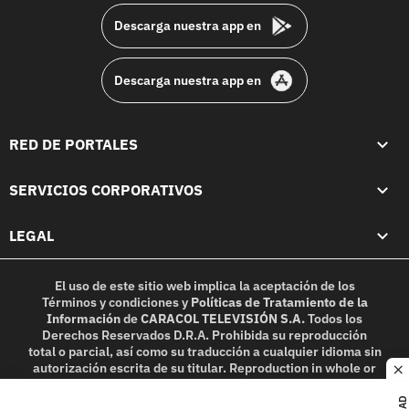
Descarga nuestra app en
Descarga nuestra app en
RED DE PORTALES
SERVICIOS CORPORATIVOS
LEGAL
El uso de este sitio web implica la aceptación de los
Términos y condiciones
y
Políticas de Tratamiento de la
Información
de
CARACOL TELEVISIÓN S.A.
Todos los
Derechos Reservados D.R.A. Prohibida su reproducción
total o parcial, así como su traducción a cualquier idioma sin
autorización escrita de su titular. Reproduction in whole or
c
in part, or translation without written permission is
prohibited. All rights reserved 2025.