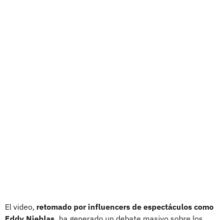
El video,
retomado por influencers de espectáculos como
Eddy Nieblas,
ha generado un debate masivo sobre los