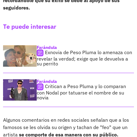
recordándole que su éxito se debe al apoyo de sus
seguidores.
Te puede interesar
Farándula
Exnovia de Peso Pluma lo amenaza con
revelar la verdad; exige que le devuelva a
su perrito
Farándula
Critican a Peso Pluma y lo comparan
con Nodal por tatuarse el nombre de su
novia
Algunos comentarios en redes sociales señalan que a los
famosos se les olvida su origen y tachan de "feo" que un
artista
se comporte de esa manera con su público.