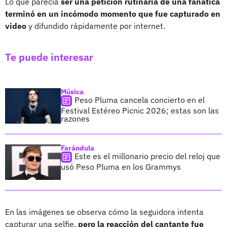
Lo que parecía
ser una petición rutinaria de una fanática
terminó en un incómodo momento que fue capturado en
video
y difundido rápidamente por internet.
Te puede interesar
Música
Peso Pluma cancela concierto en el
Festival Estéreo Picnic 2026; estas son las
razones
Farándula
Este es el millonario precio del reloj que
usó Peso Pluma en los Grammys
En las imágenes se observa cómo la seguidora intenta
capturar una selfie,
pero la reacción del cantante fue