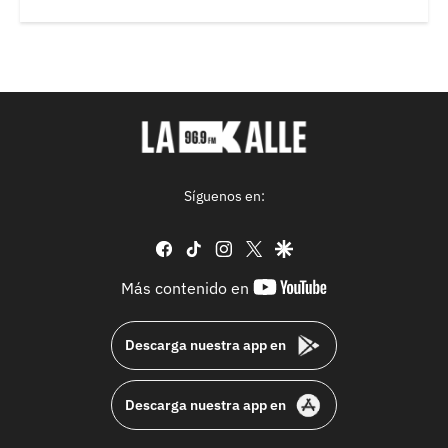
Síguenos en:
facebook
tiktok
instagram
twitter
google
youtube-
Más contenido en
footer
Descarga nuestra app en
Descarga nuestra app en