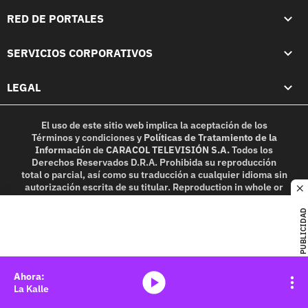
RED DE PORTALES
SERVICIOS CORPORATIVOS
LEGAL
El uso de este sitio web implica la aceptación de los
Términos y condiciones
y
Políticas de Tratamiento de la
Información
de
CARACOL TELEVISIÓN S.A.
Todos los
Derechos Reservados D.R.A. Prohibida su reproducción
total o parcial, así como su traducción a cualquier idioma sin
autorización escrita de su titular. Reproduction in whole or
c
in part, or translation without written permission is
prohibited. All rights reserved 2025.
PUBLICIDAD
MIEMBRO DE:
media-icon
La Kalle