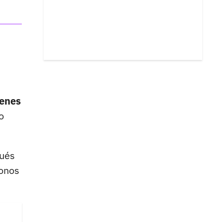
venes
o
ués
fonos