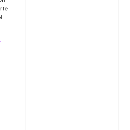
nte
l
s