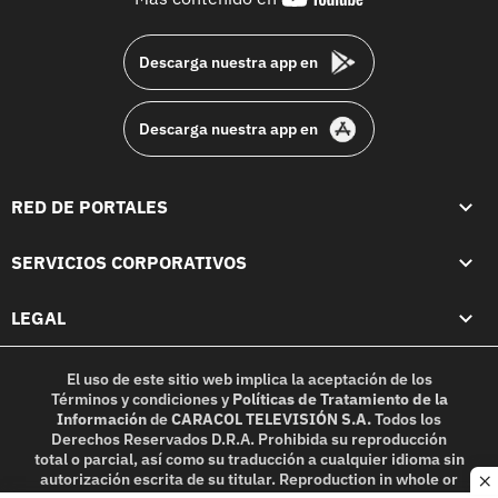
footer
Descarga nuestra app en
Descarga nuestra app en
RED DE PORTALES
SERVICIOS CORPORATIVOS
LEGAL
El uso de este sitio web implica la aceptación de los
Términos y condiciones
y
Políticas de Tratamiento de la
Información
de
CARACOL TELEVISIÓN S.A.
Todos los
Derechos Reservados D.R.A. Prohibida su reproducción
total o parcial, así como su traducción a cualquier idioma sin
autorización escrita de su titular. Reproduction in whole or
c