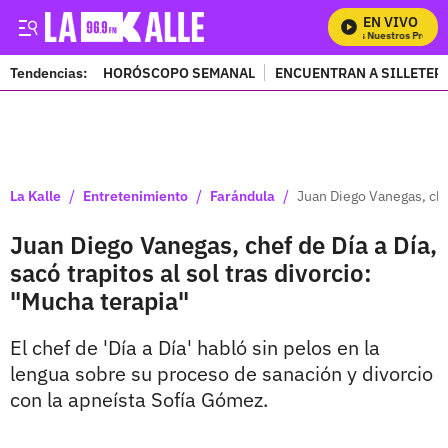
EN VIVO
Mira Todos Nuestros Program
Tendencias:
HORÓSCOPO SEMANAL
ENCUENTRAN A SILLETER
PUBLICIDAD
/
/
/
La Kalle
Entretenimiento
Farándula
Juan Diego Vanegas, chef
Juan Diego Vanegas, chef de Día a Día,
sacó trapitos al sol tras divorcio:
"Mucha terapia"
El chef de 'Día a Día' habló sin pelos en la
lengua sobre su proceso de sanación y divorcio
con la apneísta Sofía Gómez.