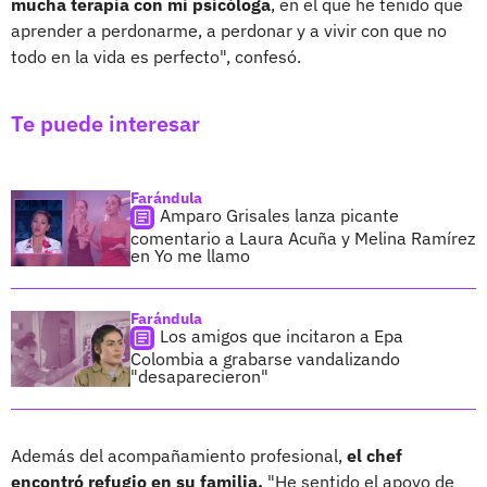
mucha terapia con mi psicóloga
, en el que he tenido que
aprender a perdonarme, a perdonar y a vivir con que no
todo en la vida es perfecto", confesó.
Te puede interesar
Farándula
Amparo Grisales lanza picante
comentario a Laura Acuña y Melina Ramírez
en Yo me llamo
Farándula
Los amigos que incitaron a Epa
Colombia a grabarse vandalizando
"desaparecieron"
Además del acompañamiento profesional,
el chef
encontró refugio en su familia.
"He sentido el apoyo de