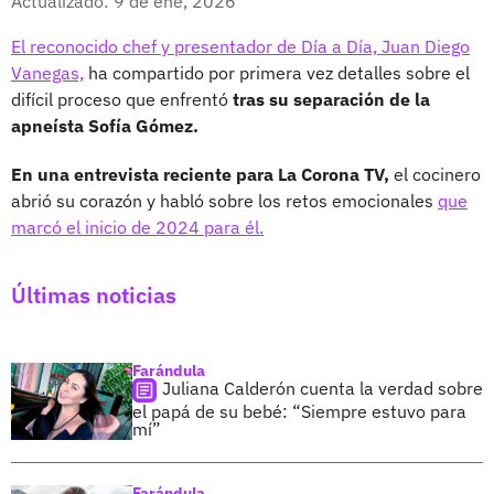
Actualizado: 9 de ene, 2026
El reconocido chef y presentador de Día a Día, Juan Diego
Vanegas,
ha compartido por primera vez detalles sobre el
difícil proceso que enfrentó
tras su separación de la
apneísta Sofía Gómez.
En una entrevista reciente para La Corona TV,
el cocinero
abrió su corazón y habló sobre los retos emocionales
que
marcó el inicio de 2024 para él.
Últimas noticias
Farándula
Juliana Calderón cuenta la verdad sobre
el papá de su bebé: “Siempre estuvo para
mí”
Farándula