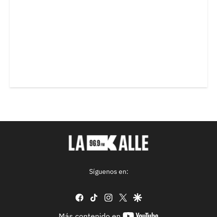
Síguenos en:
facebook
tiktok
instagram
twitter
google
youtube-
Más contenido en