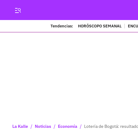
Tendencias:
HORÓSCOPO SEMANAL
ENCU
/
/
/
La Kalle
Noticias
Economía
Lotería de Bogotá: resultad