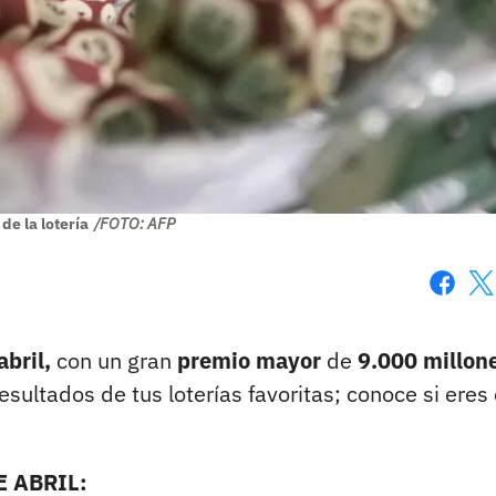
de la lotería
/FOTO: AFP
Faceboo
X
bril,
con un gran
premio mayor
de
9.000 millon
esultados de tus loterías favoritas; conoce si eres 
 ABRIL: