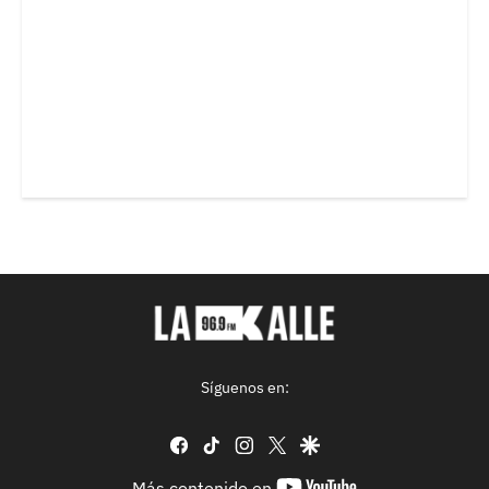
Síguenos en:
facebook
tiktok
instagram
twitter
google
youtube-
Más contenido en