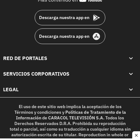
footer
Descarga nuestra app en
Descarga nuestra app en
RED DE PORTALES
SERVICIOS CORPORATIVOS
LEGAL
El uso de este sitio web implica la aceptación de los
Términos y condiciones
y
Políticas de Tratamiento de la
Información
de
CARACOL TELEVISIÓN S.A.
Todos los
Derechos Reservados D.R.A. Prohibida su reproducción
total o parcial, así como su traducción a cualquier idioma sin
autorización escrita de su titular. Reproduction in whole or
c