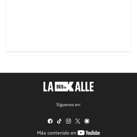
Síguenos en:
facebook
tiktok
instagram
twitter
google
youtube-
Más contenido en