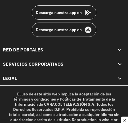
footer
Descarga nuestra app en
Descarga nuestra app en
RED DE PORTALES
SERVICIOS CORPORATIVOS
LEGAL
El uso de este sitio web implica la aceptación de los
Términos y condiciones
y
Políticas de Tratamiento de la
Información
de
CARACOL TELEVISIÓN S.A.
Todos los
Derechos Reservados D.R.A. Prohibida su reproducción
total o parcial, así como su traducción a cualquier idioma sin
autorización escrita de su titular. Reproduction in whole or
c
in part, or translation without written permission is