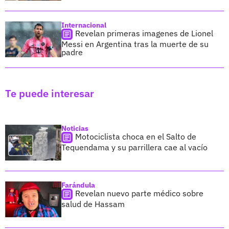
Internacional
Revelan primeras imagenes de Lionel
Messi en Argentina tras la muerte de su
padre
Te puede interesar
Noticias
Motociclista choca en el Salto de
Tequendama y su parrillera cae al vacío
Farándula
Revelan nuevo parte médico sobre
salud de Hassam