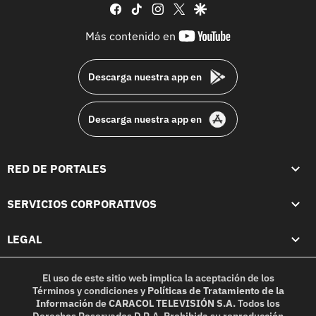
facebook
tiktok
instagram
twitter
google
youtube-
Más contenido en
footer
Descarga nuestra app en
Descarga nuestra app en
RED DE PORTALES
SERVICIOS CORPORATIVOS
LEGAL
El uso de este sitio web implica la aceptación de los
Términos y condiciones
y
Políticas de Tratamiento de la
Información
de
CARACOL TELEVISIÓN S.A.
Todos los