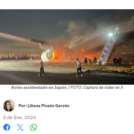
Avión accidentado en Japón
/ FOTO: Captura de video en X
Por:
Liliana Pinzón Garzón
3 de Ene, 2024
Whatsapp
Facebook
X