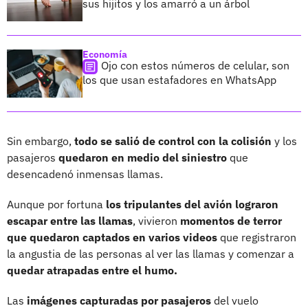
sus hijitos y los amarró a un árbol
Economía
Ojo con estos números de celular, son
los que usan estafadores en WhatsApp
Sin embargo,
todo se salió de control con la colisión
y los
pasajeros
quedaron en medio del siniestro
que
desencadenó inmensas llamas.
Aunque por fortuna
los tripulantes del avión lograron
escapar entre las llamas
, vivieron
momentos de terror
que quedaron captados en varios videos
que registraron
la angustia de las personas al ver las llamas y comenzar a
quedar atrapadas entre el humo.
Las
imágenes capturadas por pasajeros
del vuelo