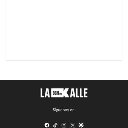
Síguenos en:
facebook
tiktok
instagram
twitter
google