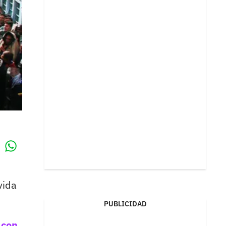
Whatsapp
k
vida
PUBLICIDAD
 con