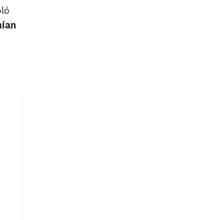
ló
nían