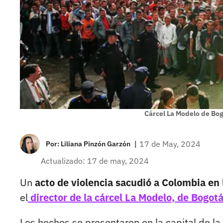
Cárcel La Modelo de Bo
|
17 de May, 2024
Por:
Liliana Pinzón Garzón
Actualizado: 17 de may, 2024
Un
acto de violencia sacudió a Colombia en 
el
director de la cárcel La Modelo, de Bogot
Los hechos se presentaron en la capital de l