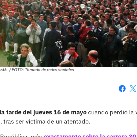
gotá
/ FOTO: Tomada de redes sociales
Faceboo
X
la tarde del jueves 16 de mayo
cuando perdió la 
á
, tras ser víctima de un atentado.
a República, más
exactamente sobre la carrera 30