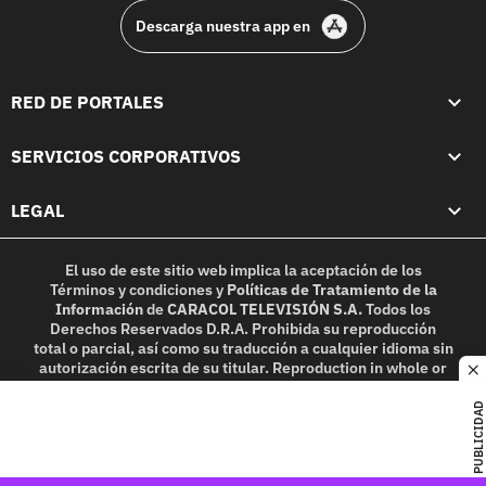
Descarga nuestra app en
RED DE PORTALES
SERVICIOS CORPORATIVOS
LEGAL
El uso de este sitio web implica la aceptación de los
Términos y condiciones
y
Políticas de Tratamiento de la
Información
de
CARACOL TELEVISIÓN S.A.
Todos los
Derechos Reservados D.R.A. Prohibida su reproducción
total o parcial, así como su traducción a cualquier idioma sin
autorización escrita de su titular. Reproduction in whole or
c
in part, or translation without written permission is
prohibited. All rights reserved 2025.
PUBLICIDAD
MIEMBRO DE: