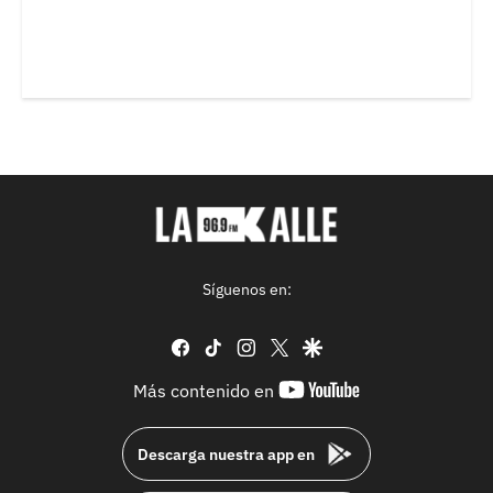
Síguenos en:
facebook
tiktok
instagram
twitter
google
youtube-
Más contenido en
footer
Descarga nuestra app en