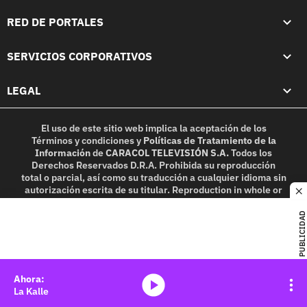
RED DE PORTALES
SERVICIOS CORPORATIVOS
LEGAL
El uso de este sitio web implica la aceptación de los
Términos y condiciones
y
Políticas de Tratamiento de la
Información
de
CARACOL TELEVISIÓN S.A.
Todos los
Derechos Reservados D.R.A. Prohibida su reproducción
total o parcial, así como su traducción a cualquier idioma sin
autorización escrita de su titular. Reproduction in whole or
c
in part, or translation without written permission is
prohibited. All rights reserved 2025.
PUBLICIDAD
MIEMBRO DE:
media-icon
La Kalle