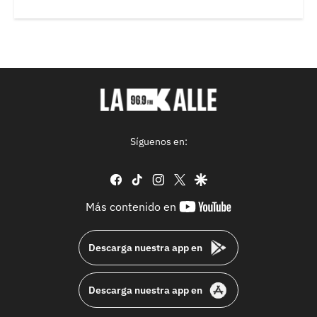
Síguenos en:
facebook
tiktok
instagram
twitter
google
youtube-
Más contenido en
footer
Descarga nuestra app en
Descarga nuestra app en