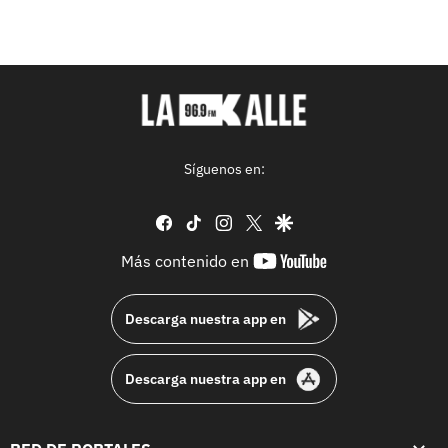
Síguenos en:
facebook
tiktok
instagram
twitter
google
youtube-
Más contenido en
footer
Descarga nuestra app en
Descarga nuestra app en