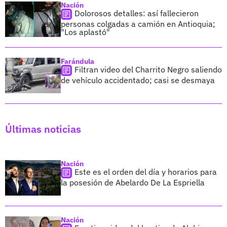
Nación
Dolorosos detalles: así fallecieron
personas colgadas a camión en Antioquia;
"Los aplastó"
Farándula
Filtran video del Charrito Negro saliendo
de vehículo accidentado; casi se desmaya
Últimas noticias
Nación
Este es el orden del día y horarios para
la posesión de Abelardo De La Espriella
Nación