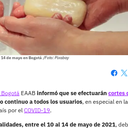
l 14 de mayo en Bogotá
/Foto: Pixabay
Faceboo
X
e Bogotá
EAAB
informó que se efectuarán
cortes 
o continuo a todos los usuarios
, en especial en la
aís por el
COVID-19
.
calidades, entre el 10 al 14 de mayo de 2021
, de