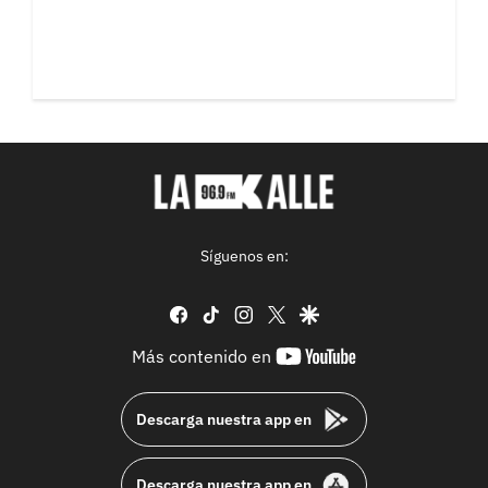
Síguenos en:
facebook
tiktok
instagram
twitter
google
youtube-
Más contenido en
footer
Descarga nuestra app en
Descarga nuestra app en