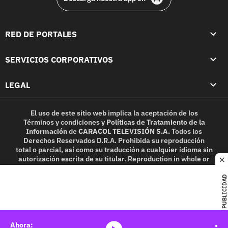
RED DE PORTALES
SERVICIOS CORPORATIVOS
LEGAL
El uso de este sitio web implica la aceptación de los
Términos y condiciones
y
Políticas de Tratamiento de la
Información
de
CARACOL TELEVISIÓN S.A.
Todos los
Derechos Reservados D.R.A. Prohibida su reproducción
total o parcial, así como su traducción a cualquier idioma sin
autorización escrita de su titular. Reproduction in whole or
c
in part, or translation without written permission is
prohibited. All rights reserved 2025.
PUBLICIDAD
MIEMBRO DE: