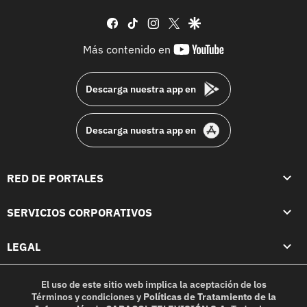
facebook
tiktok
instagram
twitter
google
youtube-
Más contenido en
footer
Descarga nuestra app en
Descarga nuestra app en
RED DE PORTALES
SERVICIOS CORPORATIVOS
LEGAL
El uso de este sitio web implica la aceptación de los
Términos y condiciones
y
Políticas de Tratamiento de la