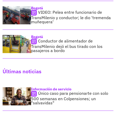
Bogotá
VIDEO: Pelea entre funcionario de
TransMilenio y conductor; le dio 'tremenda
muñequera'
Bogotá
Conductor de alimentador de
TransMilenio dejó el bus tirado con los
pasajeros a bordo
Últimas noticias
Información de servicio
Único caso para pensionarte con solo
500 semanas en Colpensiones; un
"salvavidas"