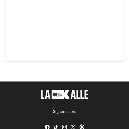
Síguenos en:
facebook
tiktok
instagram
twitter
google