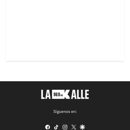
Síguenos en:
facebook
tiktok
instagram
twitter
google