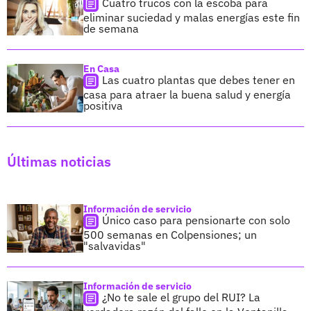
Cuatro trucos con la escoba para
eliminar suciedad y malas energías este fin
de semana
En Casa
Las cuatro plantas que debes tener en
casa para atraer la buena salud y energía
positiva
Últimas noticias
Información de servicio
Único caso para pensionarte con solo
500 semanas en Colpensiones; un
"salvavidas"
Información de servicio
¿No te sale el grupo del RUI? La