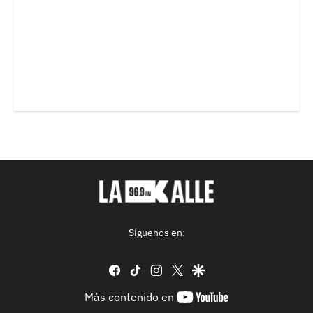
Síguenos en:
facebook
tiktok
instagram
twitter
google
youtube-
Más contenido en
footer