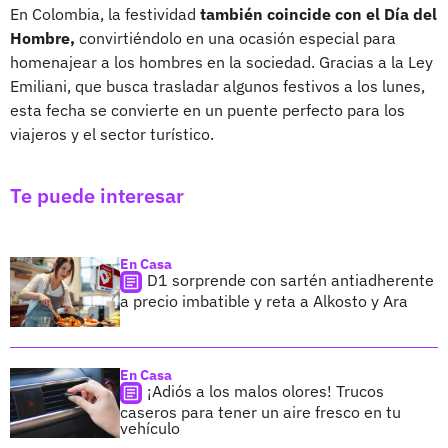
En Colombia, la festividad
también coincide con el Día del
Hombre,
convirtiéndolo en una ocasión especial para
homenajear a los hombres en la sociedad. Gracias a la Ley
Emiliani, que busca trasladar algunos festivos a los lunes,
esta fecha se convierte en un puente perfecto para los
viajeros y el sector turístico.
Te puede interesar
En Casa
D1 sorprende con sartén antiadherente
a precio imbatible y reta a Alkosto y Ara
En Casa
¡Adiós a los malos olores! Trucos
caseros para tener un aire fresco en tu
vehículo