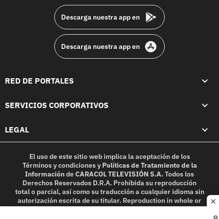
Descarga nuestra app en
Descarga nuestra app en
RED DE PORTALES
SERVICIOS CORPORATIVOS
LEGAL
El uso de este sitio web implica la aceptación de los
Términos y condiciones
y
Políticas de Tratamiento de la
Información
de
CARACOL TELEVISIÓN S.A.
Todos los
Derechos Reservados D.R.A. Prohibida su reproducción
total o parcial, así como su traducción a cualquier idioma sin
autorización escrita de su titular. Reproduction in whole or
c
in part, or translation without written permission is
prohibited. All rights reserved 2025.