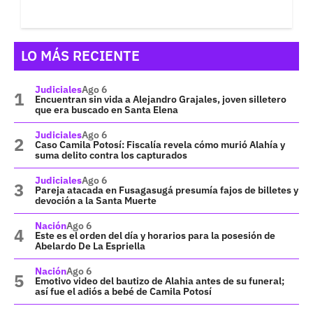
LO MÁS RECIENTE
Judiciales
Ago 6
Encuentran sin vida a Alejandro Grajales, joven silletero
que era buscado en Santa Elena
Judiciales
Ago 6
Caso Camila Potosí: Fiscalía revela cómo murió Alahía y
suma delito contra los capturados
Judiciales
Ago 6
Pareja atacada en Fusagasugá presumía fajos de billetes y
devoción a la Santa Muerte
Nación
Ago 6
Este es el orden del día y horarios para la posesión de
Abelardo De La Espriella
Nación
Ago 6
Emotivo video del bautizo de Alahia antes de su funeral;
así fue el adiós a bebé de Camila Potosí