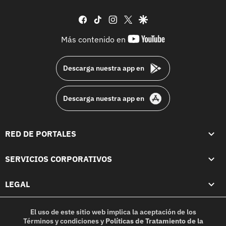
facebook
tiktok
instagram
twitter
google
youtube-
Más contenido en
footer
Descarga nuestra app en
Descarga nuestra app en
RED DE PORTALES
SERVICIOS CORPORATIVOS
LEGAL
El uso de este sitio web implica la aceptación de los
Términos y condiciones
y
Políticas de Tratamiento de la