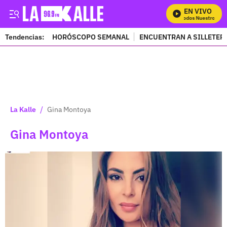
EN VIVO
Mira Todos Nuestros Pr
Tendencias:
HORÓSCOPO SEMANAL
ENCUENTRAN A SILLETER
PUBLICIDAD
/
La Kalle
Gina Montoya
Gina Montoya