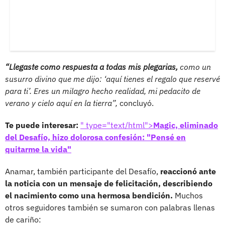
“Llegaste como respuesta a todas mis plegarias,
como un
susurro divino que me dijo: ‘aquí tienes el regalo que reservé
para ti’. Eres un milagro hecho realidad, mi pedacito de
verano y cielo aquí en la tierra”,
concluyó.
Te puede interesar:
" type="text/html">
Magic, eliminado
del Desafío, hizo dolorosa confesión: "Pensé en
quitarme la vida"
Anamar, también participante del Desafío,
reaccionó ante
la noticia con un mensaje de felicitación, describiendo
el nacimiento como una hermosa bendición.
Muchos
otros seguidores también se sumaron con palabras llenas
de cariño: