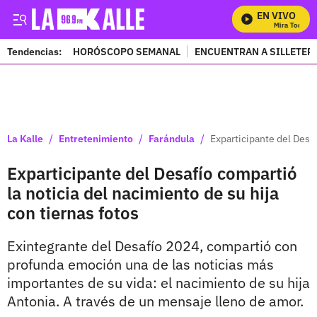
EN VIVO
Mira Todos Nu
Tendencias:
HORÓSCOPO SEMANAL
ENCUENTRAN A SILLETER
PUBLICIDAD
/
/
/
La Kalle
Entretenimiento
Farándula
Exparticipante del Desaf
Exparticipante del Desafío compartió
la noticia del nacimiento de su hija
con tiernas fotos
Exintegrante del Desafío 2024, compartió con
profunda emoción una de las noticias más
importantes de su vida: el nacimiento de su hija
Antonia. A través de un mensaje lleno de amor.