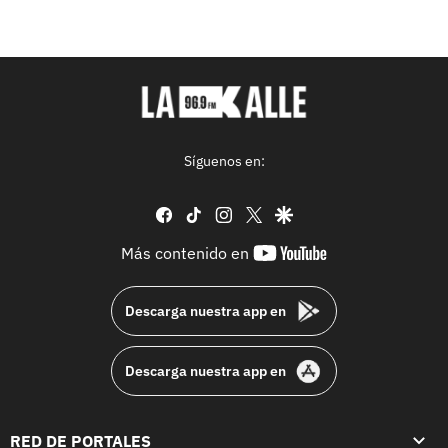
Síguenos en:
facebook
tiktok
instagram
twitter
google
youtube-
Más contenido en
footer
Descarga nuestra app en
Descarga nuestra app en
RED DE PORTALES