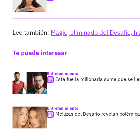
Lee también:
Magic, eliminado del Desafío, h
Te puede interesar
Entretenimiento
Esta fue la millonaria suma que se lle
Entretenimiento
Mellizas del Desafío revelan polémi