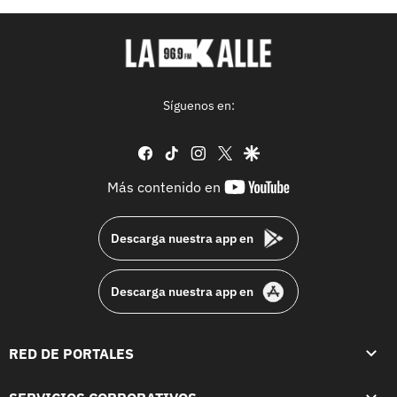
Síguenos en:
facebook
tiktok
instagram
twitter
google
youtube-
Más contenido en
footer
Descarga nuestra app en
Descarga nuestra app en
RED DE PORTALES