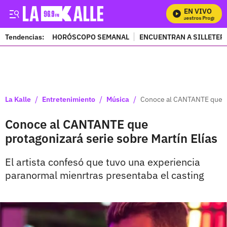
EN VIVO
Mira Todos Nuestros Programas
Tendencias:
HORÓSCOPO SEMANAL
ENCUENTRAN A SILLETER
PUBLICIDAD
/
/
/
La Kalle
Entretenimiento
Música
Conoce al CANTANTE que pro
Conoce al CANTANTE que
protagonizará serie sobre Martín Elías
El artista confesó que tuvo una experiencia
paranormal mienrtras presentaba el casting