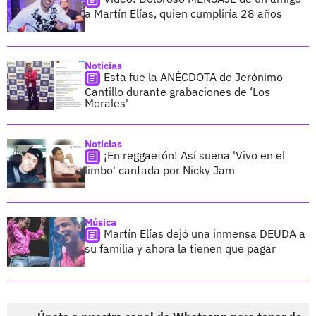
a Martín Elías, quien cumpliría 28 años
Noticias
Esta fue la ANÉCDOTA de Jerónimo
Cantillo durante grabaciones de ‘Los
Morales'
Noticias
¡En reggaetón! Así suena 'Vivo en el
limbo' cantada por Nicky Jam
Música
Martín Elías dejó una inmensa DEUDA a
su familia y ahora la tienen que pagar