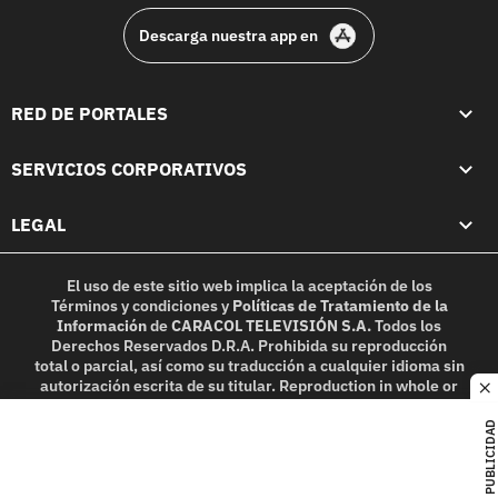
Descarga nuestra app en
RED DE PORTALES
SERVICIOS CORPORATIVOS
LEGAL
El uso de este sitio web implica la aceptación de los
Términos y condiciones
y
Políticas de Tratamiento de la
Información
de
CARACOL TELEVISIÓN S.A.
Todos los
Derechos Reservados D.R.A. Prohibida su reproducción
total o parcial, así como su traducción a cualquier idioma sin
autorización escrita de su titular. Reproduction in whole or
c
in part, or translation without written permission is
prohibited. All rights reserved 2025.
PUBLICIDAD
MIEMBRO DE: