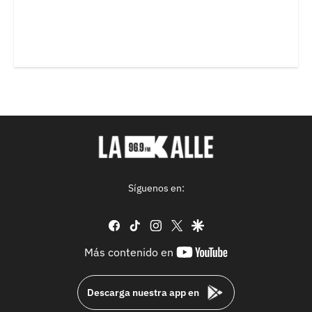
Síguenos en:
facebook
tiktok
instagram
twitter
google
youtube-
Más contenido en
footer
Descarga nuestra app en