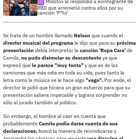
Molotov le respondió a exintegrante de
RBD que arremetió contra ellos por su
canción 'P*to'
Se trata de un hombre llamado
Nelson
que cuando el
director musical del programa
le dijo que para su
próxima
presentación
debía interpretar la
canción 'Ropa Cara'
de
Camilo,
no pudo disimular su descontento
ya que
expresó que
le parece "muy tonta"
y que es de las
canciones que más odia en toda su vida, pues tanto la
letra como la música se le hace algo
"vago".
Por ende, el
director le pidió que hiciera un gran esfuerzo para que su
presentación saliera impecable y lograra sorprender no
sólo al jurado también al público.
Sin embargo, el hombre al caer en cuenta que
probablemente
Camilo podía darse cuenta de sus
declaraciones,
buscó la manera de reivindicarse y
aprovechó las cámaras para enviarle
una disculpa al