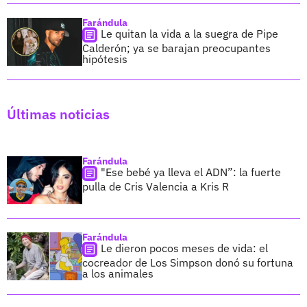
Farándula
Le quitan la vida a la suegra de Pipe
Calderón; ya se barajan preocupantes
hipótesis
Últimas noticias
Farándula
"Ese bebé ya lleva el ADN”: la fuerte
pulla de Cris Valencia a Kris R
Farándula
Le dieron pocos meses de vida: el
cocreador de Los Simpson donó su fortuna
a los animales