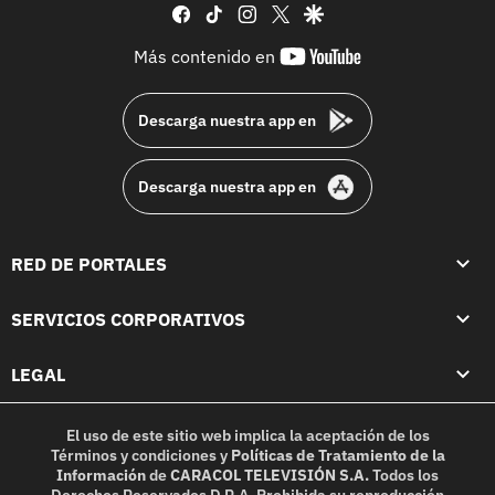
facebook
tiktok
instagram
twitter
google
youtube-
Más contenido en
footer
Descarga nuestra app en
Descarga nuestra app en
RED DE PORTALES
SERVICIOS CORPORATIVOS
LEGAL
El uso de este sitio web implica la aceptación de los
Términos y condiciones
y
Políticas de Tratamiento de la
Información
de
CARACOL TELEVISIÓN S.A.
Todos los
Derechos Reservados D.R.A. Prohibida su reproducción