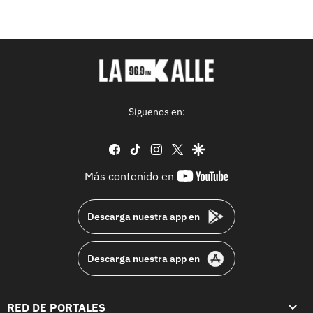
Síguenos en:
facebook
tiktok
instagram
twitter
google
youtube-
Más contenido en
footer
Descarga nuestra app en
Descarga nuestra app en
RED DE PORTALES