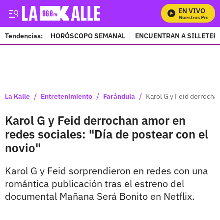
EN VIVO
Mira Todos Nuestros Programa
Tendencias:
HORÓSCOPO SEMANAL
ENCUENTRAN A SILLETER
PUBLICIDAD
/
/
/
La Kalle
Entretenimiento
Farándula
Karol G y Feid derrochan
Karol G y Feid derrochan amor en
redes sociales: "Día de postear con el
novio"
Karol G y Feid sorprendieron en redes con una
romántica publicación tras el estreno del
documental Mañana Será Bonito en Netflix.