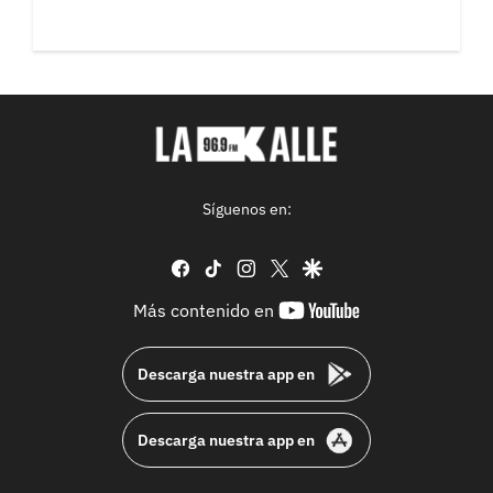
Síguenos en:
facebook
tiktok
instagram
twitter
google
youtube-
Más contenido en
footer
Descarga nuestra app en
Descarga nuestra app en