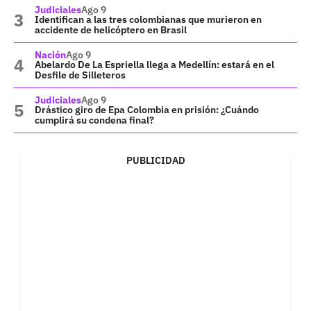
Judiciales
Ago 9
Identifican a las tres colombianas que murieron en
accidente de helicóptero en Brasil
Nación
Ago 9
Abelardo De La Espriella llega a Medellín: estará en el
Desfile de Silleteros
Judiciales
Ago 9
Drástico giro de Epa Colombia en prisión: ¿Cuándo
cumplirá su condena final?
PUBLICIDAD