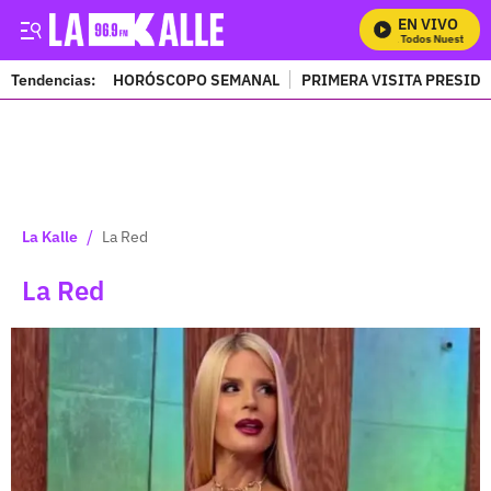
EN VIVO
Mira Todos Nuestros Pro
Tendencias:
HORÓSCOPO SEMANAL
PRIMERA VISITA PRESID
PUBLICIDAD
/
La Kalle
La Red
La Red