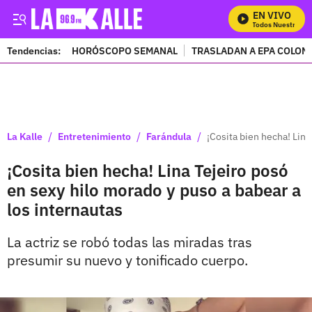
EN VIVO
Mira Todos Nuestros Pr
Tendencias:
HORÓSCOPO SEMANAL
TRASLADAN A EPA COLOM
PUBLICIDAD
/
/
/
La Kalle
Entretenimiento
Farándula
¡Cosita bien hecha! Lina
¡Cosita bien hecha! Lina Tejeiro posó
en sexy hilo morado y puso a babear a
los internautas
La actriz se robó todas las miradas tras
presumir su nuevo y tonificado cuerpo.