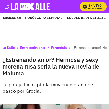
EN VIVO
Mira Todos Nuestros Progra
Tendencias:
HORÓSCOPO SEMANAL
ENCUENTRAN A SILLETER
PUBLICIDAD
/
/
/
La Kalle
Entretenimiento
Farándula
¿Estrenando amor? Herm
¿Estrenando amor? Hermosa y sexy
morena rusa sería la nueva novia de
Maluma
La pareja fue captada muy enamorada de
paseo por Grecia.