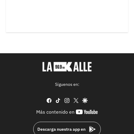
Síguenos en:
facebook
tiktok
instagram
twitter
google
youtube-
Más contenido en
footer
Descarga nuestra app en