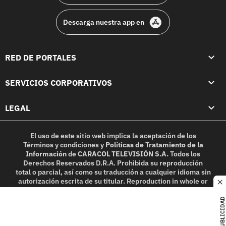
Descarga nuestra app en
RED DE PORTALES
SERVICIOS CORPORATIVOS
LEGAL
El uso de este sitio web implica la aceptación de los
Términos y condiciones
y
Políticas de Tratamiento de la
Información
de
CARACOL TELEVISIÓN S.A.
Todos los
Derechos Reservados D.R.A. Prohibida su reproducción
total o parcial, así como su traducción a cualquier idioma sin
autorización escrita de su titular. Reproduction in whole or
c
in part, or translation without written permission is
prohibited. All rights reserved 2025.
PUBLICIDAD
MIEMBRO DE: