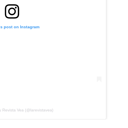
is post on Instagram
y Revista Vea (@larevistavea)