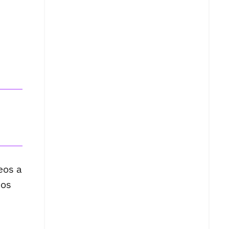
eos a
eos