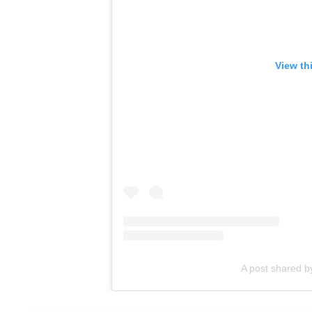
View th
A post shared b