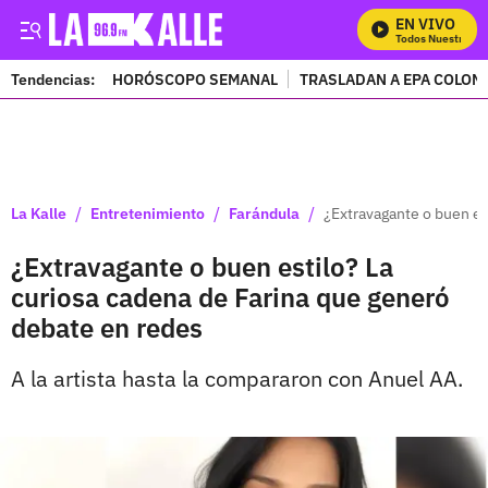
EN VIVO
Mira Todos Nuestros Pr
Tendencias:
HORÓSCOPO SEMANAL
TRASLADAN A EPA COLOM
PUBLICIDAD
/
/
/
La Kalle
Entretenimiento
Farándula
¿Extravagante o buen es
¿Extravagante o buen estilo? La
curiosa cadena de Farina que generó
debate en redes
A la artista hasta la compararon con Anuel AA.