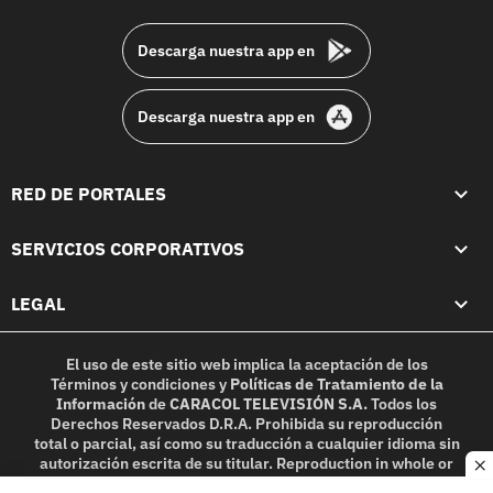
footer
Descarga nuestra app en
Descarga nuestra app en
RED DE PORTALES
SERVICIOS CORPORATIVOS
LEGAL
El uso de este sitio web implica la aceptación de los
Términos y condiciones
y
Políticas de Tratamiento de la
Información
de
CARACOL TELEVISIÓN S.A.
Todos los
Derechos Reservados D.R.A. Prohibida su reproducción
total o parcial, así como su traducción a cualquier idioma sin
autorización escrita de su titular. Reproduction in whole or
c
in part, or translation without written permission is