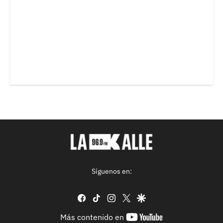
Síguenos en:
facebook
tiktok
instagram
twitter
google
youtube-
Más contenido en