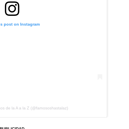
is post on Instagram
os de la A a la Z (@famososhastalaz)
PUBLICIDAD