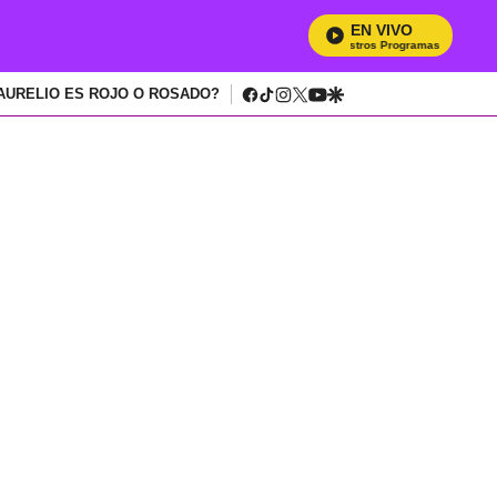
EN VIVO
Mira Todos 
facebook
tiktok
instagram
twitter
youtube
google
AURELIO ES ROJO O ROSADO?
g