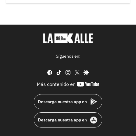
Síguenos en:
facebook
tiktok
instagram
twitter
google
youtube-
Más contenido en
footer
Descarga nuestra app en
Descarga nuestra app en