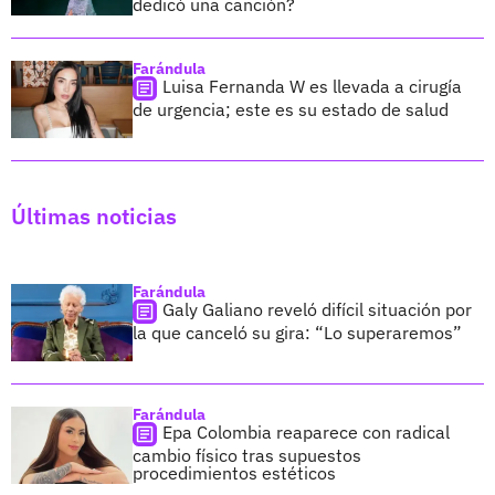
dedicó una canción?
Farándula
Luisa Fernanda W es llevada a cirugía
de urgencia; este es su estado de salud
Últimas noticias
Farándula
Galy Galiano reveló difícil situación por
la que canceló su gira: “Lo superaremos”
Farándula
Epa Colombia reaparece con radical
cambio físico tras supuestos
procedimientos estéticos