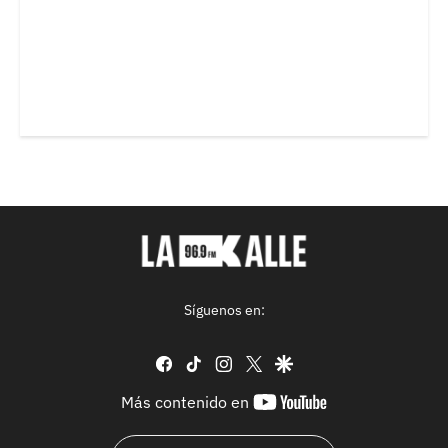
Síguenos en:
facebook
tiktok
instagram
twitter
google
youtube-
Más contenido en
footer