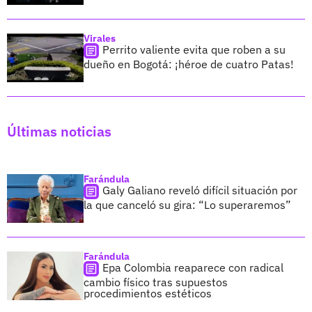
Virales
Perrito valiente evita que roben a su
dueño en Bogotá: ¡héroe de cuatro Patas!
Últimas noticias
Farándula
Galy Galiano reveló difícil situación por
la que canceló su gira: “Lo superaremos”
Farándula
Epa Colombia reaparece con radical
cambio físico tras supuestos
procedimientos estéticos