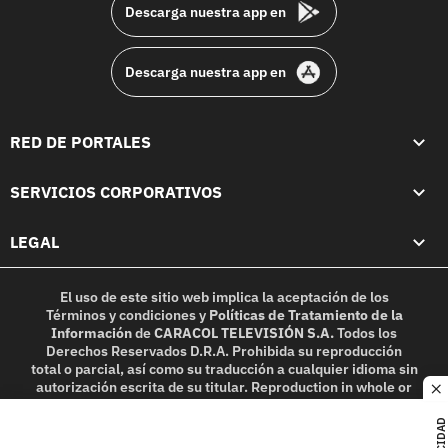
Descarga nuestra app en
Descarga nuestra app en
RED DE PORTALES
SERVICIOS CORPORATIVOS
LEGAL
El uso de este sitio web implica la aceptación de los
Términos y condiciones
y
Políticas de Tratamiento de la
Información
de
CARACOL TELEVISIÓN S.A.
Todos los
Derechos Reservados D.R.A. Prohibida su reproducción
total o parcial, así como su traducción a cualquier idioma sin
autorización escrita de su titular. Reproduction in whole or
c
in part, or translation without written permission is
prohibited. All rights reserved 2025.