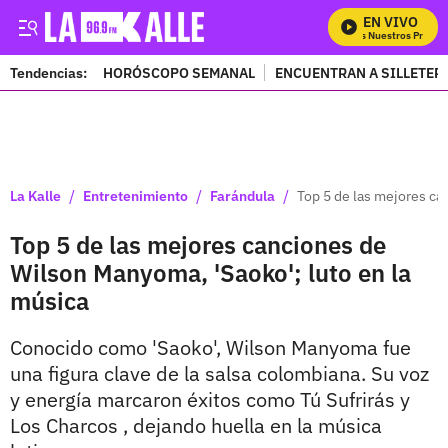
EN VIVO
Mira Todos Nuestros Program
Tendencias:
HORÓSCOPO SEMANAL
ENCUENTRAN A SILLETER
PUBLICIDAD
/
/
/
La Kalle
Entretenimiento
Farándula
Top 5 de las mejores ca
Top 5 de las mejores canciones de
Wilson Manyoma, 'Saoko'; luto en la
música
Conocido como 'Saoko', Wilson Manyoma fue
una figura clave de la salsa colombiana. Su voz
y energía marcaron éxitos como Tú Sufrirás y
Los Charcos , dejando huella en la música