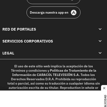
Descarga nuestra app en
RED DE PORTALES
SERVICIOS CORPORATIVOS
LEGAL
El uso de este sitio web implica la aceptación de los
Términos y condiciones
y
Políticas de Tratamiento de la
Información
de
CARACOL TELEVISIÓN S.A.
Todos los
Derechos Reservados D.R.A. Prohibida su reproducción
total o parcial, así como su traducción a cualquier idioma sin
autorización escrita de su titular. Reproduction in whole or
c
in part, or translation without written permission is
prohibited. All rights reserved 2025.
PUBLICIDAD
MIEMBRO DE: