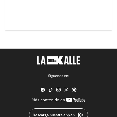
Síguenos en:
facebook
tiktok
instagram
twitter
google
youtube-
Más contenido en
footer
Descarga nuestra app en