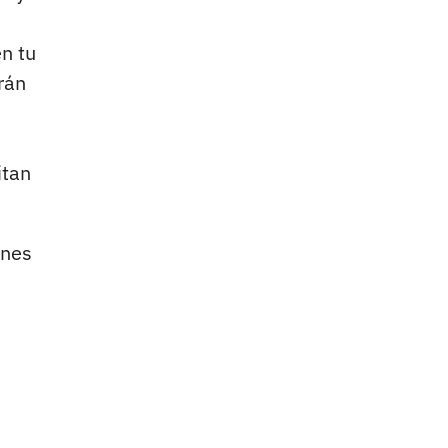
n tu
rán
itan
ones