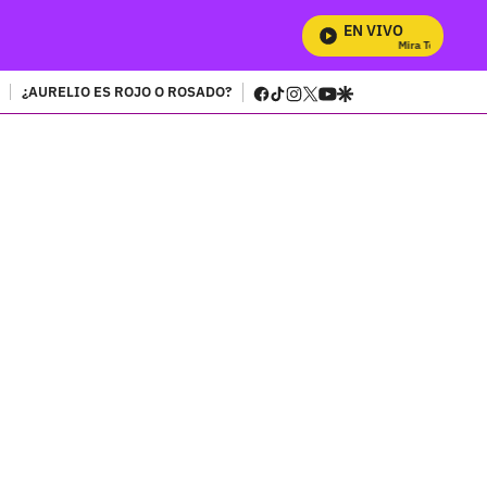
EN VIVO
Mira Todos Nuestros
facebook
tiktok
instagram
twitter
youtube
google
¿AURELIO ES ROJO O ROSADO?