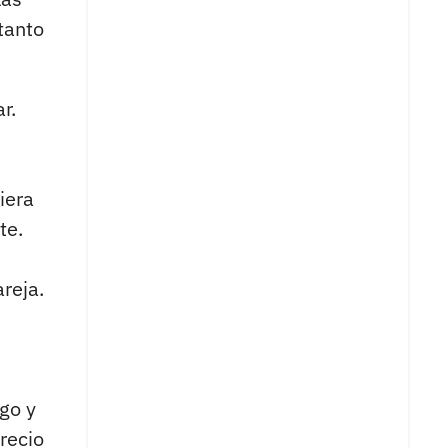
tanto
r.
iera
te.
reja.
zgo y
recio