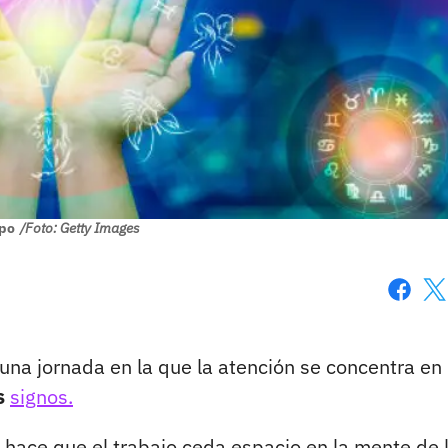
po
/Foto: Getty Images
Faceboo
X
una jornada en la que la atención se concentra en 
s
signos.
 hace que el trabajo ceda espacio en la mente de 