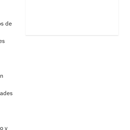
os de
es
an
dades
o y