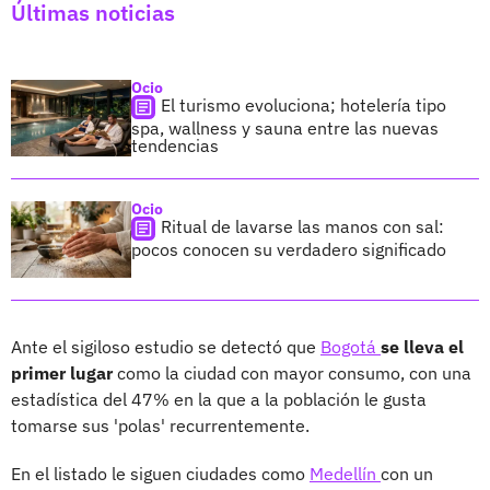
Últimas noticias
Ocio
El turismo evoluciona; hotelería tipo
spa, wallness y sauna entre las nuevas
tendencias
Ocio
Ritual de lavarse las manos con sal:
pocos conocen su verdadero significado
Ante el sigiloso estudio se detectó que
Bogotá
se lleva el
primer lugar
como la ciudad con mayor consumo, con una
estadística del 47% en la que a la población le gusta
tomarse sus 'polas' recurrentemente.
En el listado le siguen ciudades como
Medellín
con un