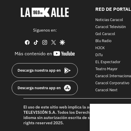
RED DE PORTA
Noticias Caracol
Caracol Televisión
Síguenos en:
Gol Caracol
Blu Radio
facebook
tiktok
instagram
twitter
google
HJCK
youtube-
Más contenido en
DiTu
footer
EL Espectador
Teatro Mayor
Descarga nuestra app en
Caracol Internaciona
Caracol Corporativo
Descarga nuestra app en
Caracol Next
El uso de este sitio web implica la aceptación de los
Térmi
TELEVISIÓN S.A.
Todos los Derechos Reservados D.R.A. Pr
idioma sin autorización escrita de su titular. Reproduction
rights reserved 2025.