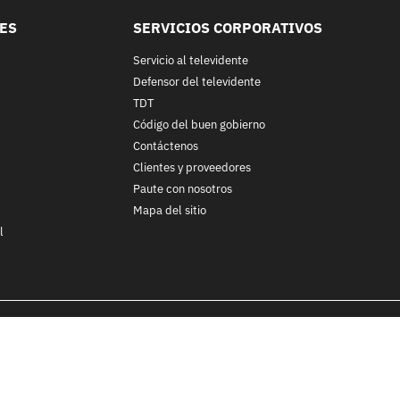
LES
SERVICIOS CORPORATIVOS
Servicio al televidente
Defensor del televidente
TDT
Código del buen gobierno
Contáctenos
Clientes y proveedores
Paute con nosotros
Mapa del sitio
l
nos y condiciones
y
Políticas de Tratamiento de la Información
de
CA
ohibida su reproducción total o parcial, así como su traducción a cu
 in whole or in part, or translation without written permission is prohib