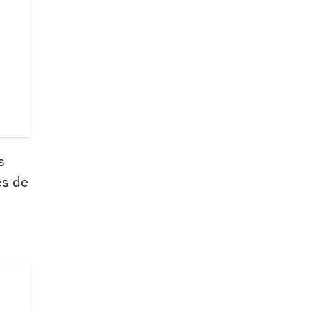
s
es de