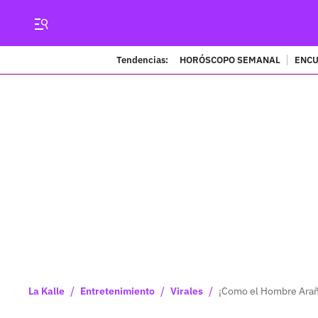
Tendencias:
HORÓSCOPO SEMANAL
ENCU
/
/
/
La Kalle
Entretenimiento
Virales
¡Como el Hombre Araña