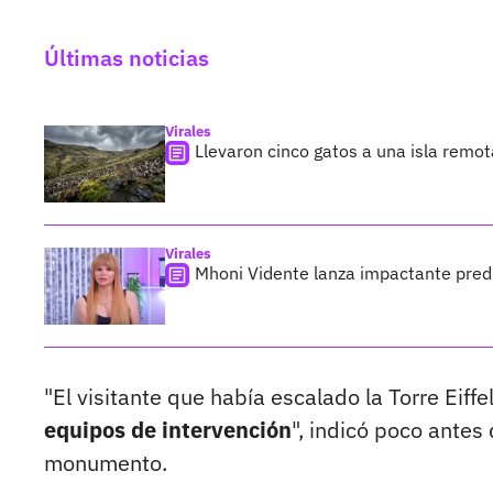
Últimas noticias
Virales
Llevaron cinco gatos a una isla remo
Virales
Mhoni Vidente lanza impactante predi
"El visitante que había escalado la Torre Eiff
equipos de intervención
", indicó poco antes
monumento.