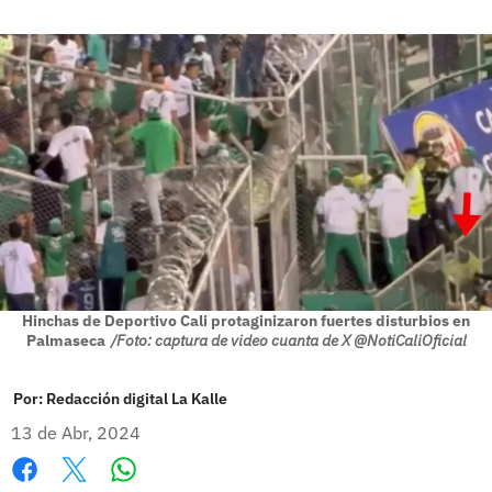
Hinchas de Deportivo Cali protaginizaron fuertes disturbios en
Palmaseca
/Foto: captura de video cuanta de X @NotiCaliOficial
Por:
Redacción digital La Kalle
13 de Abr, 2024
Whatsapp