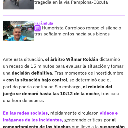
tragedia en la vía Pamplona-Cúcuta
Farándula
Humorista Carroloco rompe el silencio
tras señalamientos hacia sus bienes
Ante esta situación,
el árbitro Wílmar Roldán
dictaminó
un receso de 15 minutos para evaluar la situación y tomar
una
decisión definitiva.
Tras momentos de incertidumbre
y
con la situación bajo control
, se determinó que el
partido podría continuar. Sin embargo,
el reinicio del
juego se demoró hasta las 10:12 de la noche
, tras casi
una hora de espera.
En las redes sociales
,
rápidamente circularon
videos e
imágenes de los incidentes,
generando críticas por
el
comportamiento de los hinchas
que llevó a la
suspensión