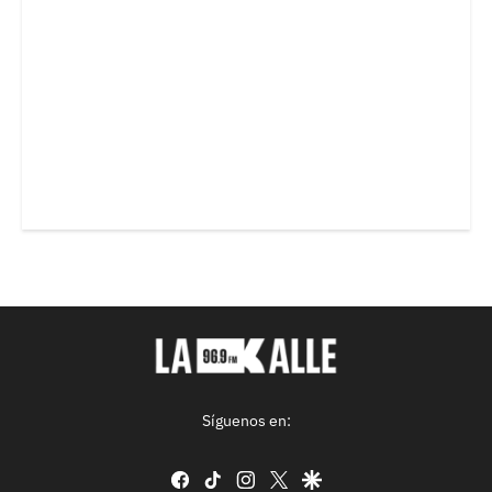
Síguenos en:
facebook
tiktok
instagram
twitter
google